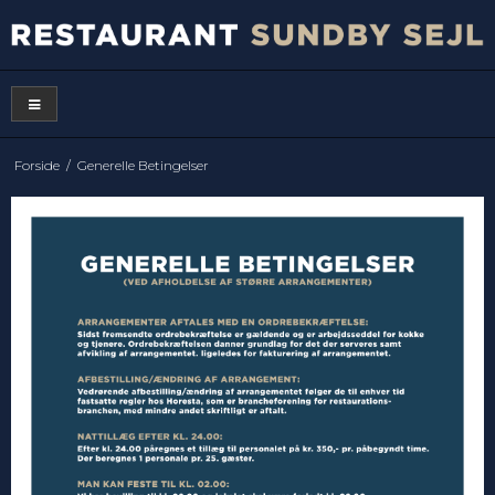
Forside
/
Generelle Betingelser